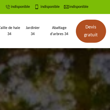
indisponible
indisponible
indisponible
Devis
Taille de haie
Jardinier
Abattage
34
34
d'arbres 34
gratuit